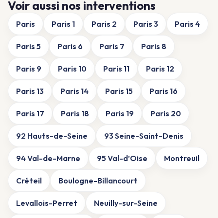
Voir aussi nos interventions
Paris
Paris 1
Paris 2
Paris 3
Paris 4
Paris 5
Paris 6
Paris 7
Paris 8
Paris 9
Paris 10
Paris 11
Paris 12
Paris 13
Paris 14
Paris 15
Paris 16
Paris 17
Paris 18
Paris 19
Paris 20
92 Hauts-de-Seine
93 Seine-Saint-Denis
94 Val-de-Marne
95 Val-d’Oise
Montreuil
Créteil
Boulogne-Billancourt
Levallois-Perret
Neuilly-sur-Seine