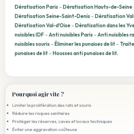
Dératisation Paris
-
Dératisation Hauts-de-Seine
Dératisation Seine-Saint-Denis
-
Dératisation Va
Dératisation Val-d’Oise
-
Dératisation dans les Yve
nuisibles IDF
-
Anti nuisibles Paris
-
Anti nuisibles r
nuisibles souris
-
Éliminer les punaises de lit
-
Trait
punaises de lit
-
Housses anti punaises de lit.
Pourquoi agir vite ?
Limiter la prolifération des rats et souris
Réduire les risques sanitaires
Protéger les réserves, caves et locaux techniques
Éviter une aggravation coûteuse