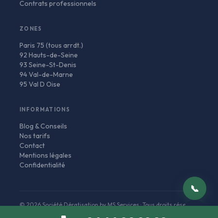
Contrats professionnels
ZONES
Paris 75 (tous arrdt.)
92 Hauts-de-Seine
93 Seine-St-Denis
94 Val-de-Marne
95 Val D Oise
INFORMATIONS
Blog & Conseils
Nos tarifs
Contact
Mentions légales
Confidentialité
📞
© 2026 Société Dératisation by MS Services · Tous droits réservés
✉
✅ Certifié Biocides
🏛️ Agrément Ministère
🛡️ RC Pro