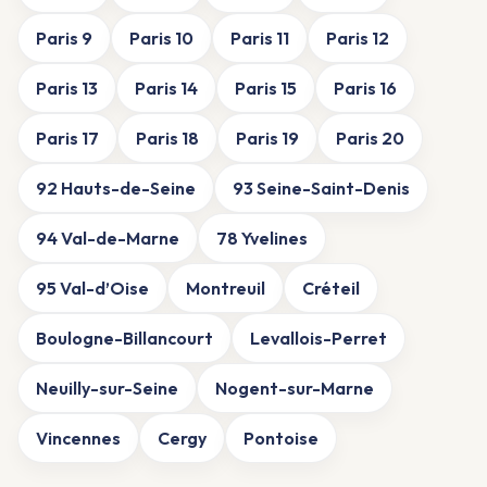
Paris 9
Paris 10
Paris 11
Paris 12
Paris 13
Paris 14
Paris 15
Paris 16
Paris 17
Paris 18
Paris 19
Paris 20
92 Hauts-de-Seine
93 Seine-Saint-Denis
94 Val-de-Marne
78 Yvelines
95 Val-d’Oise
Montreuil
Créteil
Boulogne-Billancourt
Levallois-Perret
Neuilly-sur-Seine
Nogent-sur-Marne
Vincennes
Cergy
Pontoise