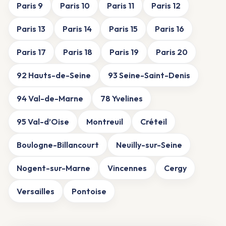
Paris 9
Paris 10
Paris 11
Paris 12
Paris 13
Paris 14
Paris 15
Paris 16
Paris 17
Paris 18
Paris 19
Paris 20
92 Hauts-de-Seine
93 Seine-Saint-Denis
94 Val-de-Marne
78 Yvelines
95 Val-d’Oise
Montreuil
Créteil
Boulogne-Billancourt
Neuilly-sur-Seine
Nogent-sur-Marne
Vincennes
Cergy
Versailles
Pontoise