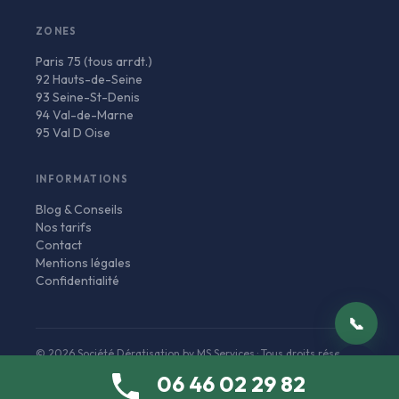
ZONES
Paris 75 (tous arrdt.)
92 Hauts-de-Seine
93 Seine-St-Denis
94 Val-de-Marne
95 Val D Oise
INFORMATIONS
Blog & Conseils
Nos tarifs
Contact
Mentions légales
Confidentialité
📞
© 2026 Société Dératisation by MS Services · Tous droits réservés
✉
✅ Certifié Biocides
🏛️ Agrément Ministère
🛡️ RC Pro
06 46 02 29 82