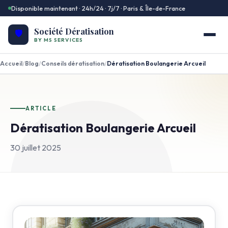
Disponible maintenant · 24h/24 · 7j/7 · Paris & Île-de-France
Société Dératisation
🛡️
BY MS SERVICES
Accueil
/
Blog
/
Conseils dératisation
/
Dératisation Boulangerie Arcueil
ARTICLE
Dératisation Boulangerie Arcueil
30 juillet 2025